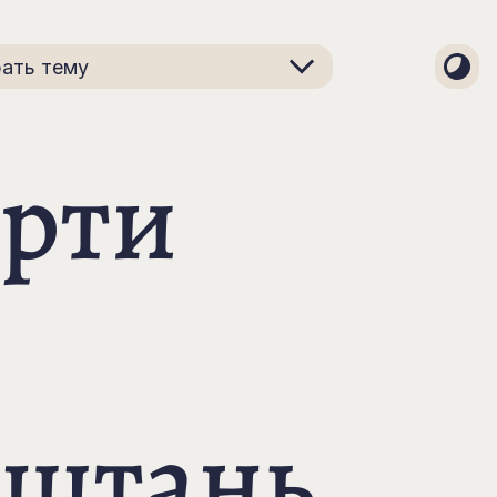
ать тему
рти
ештань