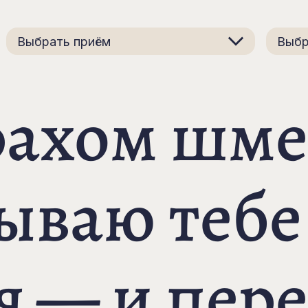
Выбрать приём
Выбр
рахом шме
ываю тебе
 — и пер