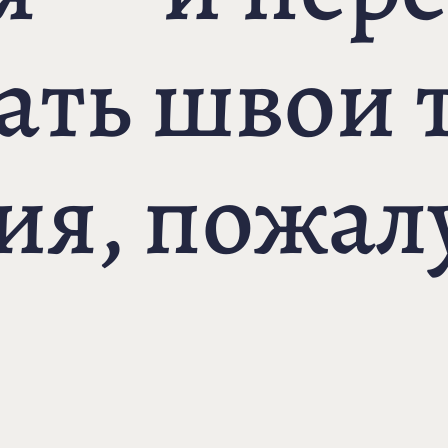
ать швои 
ия, пожал