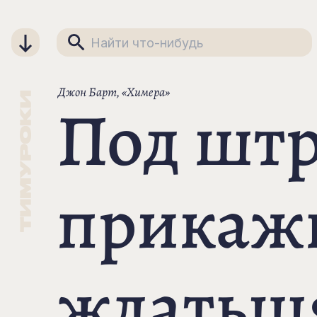
Джон Барт, «Химера»
Под шт
прикаж
ждатьшя