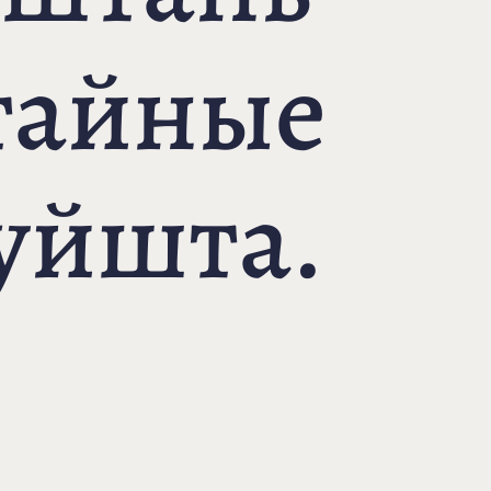
тайные
уйшта.